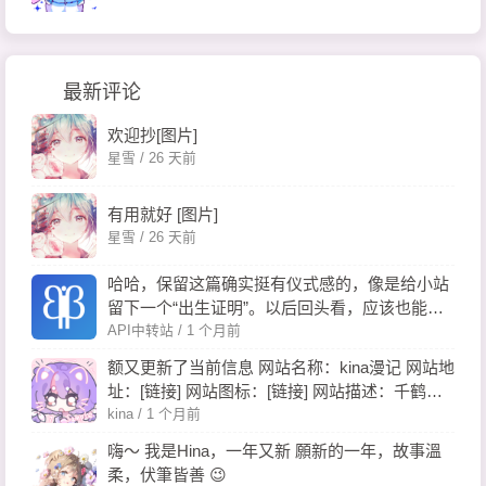
最新评论
欢迎抄[图片]
星雪 /
26 天前
有用就好 [图片]
星雪 /
26 天前
哈哈，保留这篇确实挺有仪式感的，像是给小站
留下一个“出生证明”。以后回头看，应该也能想
起当时折腾环境、看到页面跑起来那一刻的开
API中转站 /
1 个月前
心。
额又更新了当前信息 网站名称：kina漫记 网站地
址：[链接] 网站图标：[链接] 网站描述：千鹤飞,
樱花映樱井,春梦轻绕 联系方式:shuzhishaoju@g
kina /
1 个月前
mail.com
嗨～ 我是Hina，一年又新 願新的一年，故事溫
柔，伏筆皆善 😉