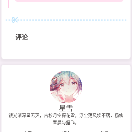
评论
星雪
银光渐深星无灭，古杉月空探花雪。浮尘荡风埃不落，杨柳
春晨与露飞。