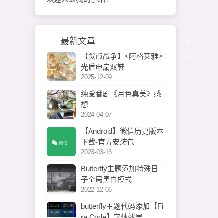
最新文章
【货币战争】<阿格莱雅>
光盾电扇双鞋
2025-12-09
纯爱番剧《月色真美》感
想
2024-04-07
【Android】微信历史版本
下载-官方安装包
2023-03-16
Butterfly主题添加特殊日
子全局黑白模式
2022-12-06
butterfly主题代码添加【Fi
ra Code】字体效果