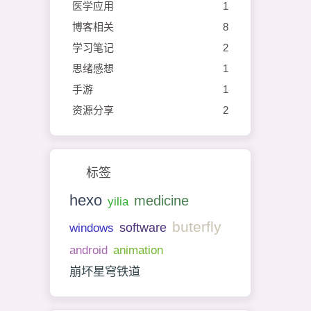
医学应用
1
博客相关
8
学习笔记
2
思绪感想
1
手游
1
资源分享
2
标签
hexo
medicine
yilia
buterfly
software
windows
android
animation
崩坏星穹铁道