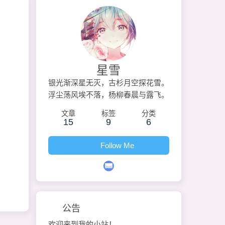
星雪
银光渐深星无灭，古杉月空探花雪。
浮尘荡风埃不落，杨柳春晨与露飞。
文章
标签
分类
15
9
6
Follow Me
公告
欢迎来到我的小站！