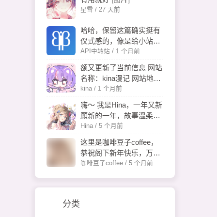
星雪 /
27 天前
哈哈，保留这篇确实挺有
仪式感的，像是给小站留
下一个“出生证明”。以后
API中转站 /
1 个月前
回头看，应该也能想起当
额又更新了当前信息 网站
时折腾环境、看到页面跑
名称：kina漫记 网站地
起来那一刻的开心。
址：[链接] 网站图标：[链
kina /
1 个月前
接] 网站描述：千鹤飞,樱
嗨～ 我是Hina，一年又新
花映樱井,春梦轻绕 联系
願新的一年，故事溫柔，
方式:shuzhishaoju@gmai
伏筆皆善 😉
Hina /
5 个月前
l.com
这里是咖啡豆子coffee，
恭祝阁下新年快乐，万事
如意~🎉
咖啡豆子coffee /
5 个月前
分类