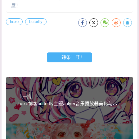
20
    -webkit-animation-delay: 
-2
s;
屋
！
21
    animation-delay: 
-2
s;
22
    -webkit-animation-duration: 
7
s;
hexo
buterfly
23
    animation-duration: 
7
s;
24
    fill: 
#F6EFF6b3
25
}
26
27
.waves-area .parallax>use:nth-child(
2
) {
28
    -webkit-animation-delay: 
辣条！哇！
-3
s;
29
    animation-delay: 
-3
s;
30
    -webkit-animation-duration: 
10
s;
31
    animation-duration: 
10
s;
32
    fill: 
#F6EFF680
33
}
上一篇
34
hexo博客butterfly主题aplyer音乐播放器美化与深
35
.waves-area .parallax>use:nth-child(
3
) {
色模式
36
    -webkit-animation-delay: 
-4
s;
37
    animation-delay: 
-4
s;
38
    -webkit-animation-duration: 
13
s;
39
    animation-duration: 
13
s;