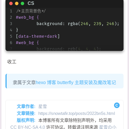
64
transform
: 
translate3d
(-
90px
, 
0
, 
0
)
CS
65
    }
1
/*主页背景色*/
66
2
#web_bg {
67
to
 {
3
	background: rgba(
246
, 
239
, 
246
);
68
transform
: 
translate3d
(
85px
, 
0
, 
0
)
4
}
69
    }
5
[
data-theme=dark
]
70
}
6
#web_bg {
7
	background: rgb(
4
, 
4
, 
4
);
8
}
收工
9
/*阅读模式背景色*/
10
#content-inner {
11
	background-color: 
#F6EFF6;
12
}
隶属于文章
hexo 博客 butterfly 主题安装及魔改笔记
13
14
[
data-theme=dark
] 
#content-inner {
15
	background-color: 
#020305
16
}
文章作者:
星雪
17
文章链接:
https://snowtafir.top/posts/2022bn5s.html
18
/****修改波浪特效fill属性处颜色值（#后六位，7、8位透明度不
版权声明:
本博客所有文章除特别声明外，均采用
19
.waves-area .parallax>use:first-child {
CC BY-NC-SA 4.0
许可协议。转载请注明来源
星雪の小