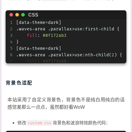
44
.waves-area
.parallax
>
use
:nth-child
(
4
) {
14
#site_social_icons
45
    -webkit-
animation-delay
: -
5s
;
15
            !=fragment_cache(
'social'
, func
CSS
46
animation-delay
: -
5s
;
16
#scroll-down
47
    -webkit-
animation-duration
: 
20s
;
1
[data-theme=dark]
17
        i.fas.fa-angle-down.scroll-down-eff
48
animation-duration
: 
20s
;
2
.waves-area
.parallax
>
use
:first-child
 {
18
else
49
fill
: 
#f9fafb
3
fill
: 
#0f172ab3
19
#page-site-info
50
}
4
}
20
        h1
#site-title=site_title
51
5
[data-theme=dark]
21
//- wave特效 添加如下，注意代码缩进与if top_img
52
@-webkit-keyframes
 move-forever {
6
.waves-area
.parallax
>
use
:nth-child
(
2
) {
22
  !=
partial
(
'includes/header/wave_style'
, {
53
0%
 {
7
fill
: 
#0f172a80
54
transform
: 
translate3d
(-
90px
, 
0
, 
0
)
8
}
55
    }
9
[data-theme=dark]
56
10
.waves-area
.parallax
>
use
:nth-child
(
3
) {
背景色适配
57
to
 {
11
fill
: 
#0f172a4d
58
transform
: 
translate3d
(
85px
, 
0
, 
0
)
12
}
本站采用了自定义背景色，背景色不是纯白用纯白的话
59
    }
13
[data-theme=dark]
60
}
14
.waves-area
.parallax
>
use
:nth-child
(
4
) {
感觉差那么一点点，虽然都好看WoW
61
15
fill
: 
#070b14
62
@keyframes
 move-forever {
16
}
修改
背景色和波浪特效颜色代码：
custom.css
63
0%
 {