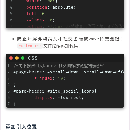
3
width
: 
100%
;
4
position
: absolute;
5
left
: 
0
;
6
z-index
: 
0
;
7
bottom
: -
7.5px
/*特效显示位置调整，正/负值：以
8
}
防止开屏浮动箭头和社交图标被wave特效遮挡：
9
10
.waves-area
文件继续添加代码：
.waves-svg
 {
custom.css
11
width
: 
100%
;
CSS
12
height
: 
5rem
13
}
1
/*向下按钮和大banner社交图标防被遮挡隐藏*/
14
2
#page-header
#scroll-down
.scroll-down-effec
15
.waves-area
.parallax
>
use
 {
3
z-index
: 
10
;
16
    -webkit-
animation
: move-forever 
25s
cub
4
}
17
animation
: move-forever 
25s
cubic-bezie
5
#page-header
#site_social_icons
{
18
}
6
display
: flow-root;
19
7
}
20
.waves-area
.parallax
>
use
:first-child
 {
21
    -webkit-
animation-delay
: -
2s
;
22
animation-delay
: -
2s
;
添加引入位置
23
    -webkit-
animation-duration
: 
7s
;