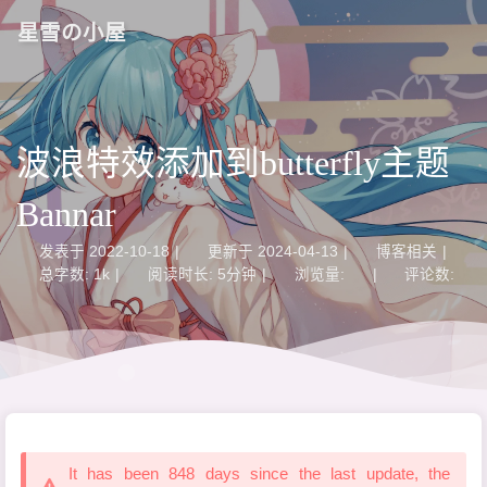
星雪の小屋
波浪特效添加到butterfly主题
Bannar
发表于
2022-10-18
|
更新于
2024-04-13
|
博客相关
|
总字数:
1k
|
阅读时长:
5分钟
|
浏览量:
|
评论数:
It has been 848 days since the last update, the