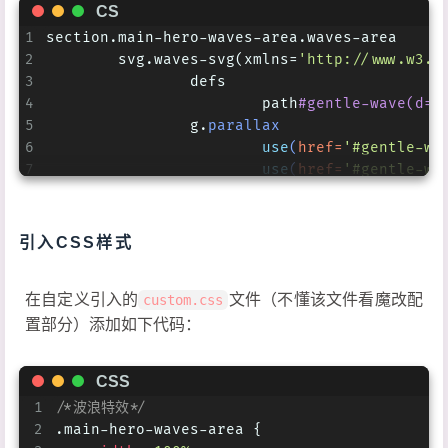
CS
1
section.main-hero-waves-area.waves-area
2
	svg.waves-svg(xmlns=
'http://www.w3.o
3
		defs
4
			path
#gentle-wave(d='
5
		g.
parallax
6
use
(
href=
'#gentle-wa
7
use
(
href=
'#gentle-wa
8
use
(
href=
'#gentle-wa
9
use
(
href=
'#gentle-wa
引入CSS样式
在自定义引入的
文件（不懂该文件看魔改配
custom.css
置部分）添加如下代码：
CSS
1
/*波浪特效*/
2
.main-hero-waves-area
 {