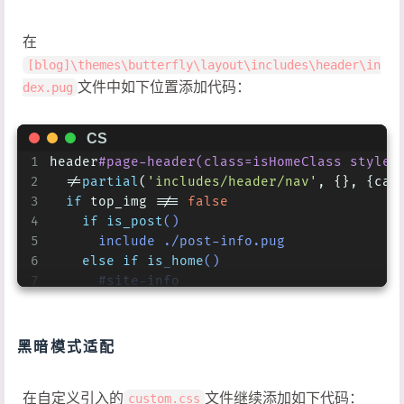
24
animation-duration
: 
7s
;
25
fill
: 
#ffffffb3
在
26
}
[blog]\themes\butterfly\layout\includes\header\in
27
文件中如下位置添加代码：
dex.pug
28
.waves-area
.parallax
>
use
:nth-child
(
2
) {
29
    -webkit-
animation-delay
: -
3s
;
30
animation-delay
: -
3s
;
CS
31
    -webkit-
animation-duration
: 
10s
;
1
header
#page-header(class=isHomeClass style=
32
animation-duration
: 
10s
;
2
  !=
partial
(
'includes/header/nav'
, {}, {cac
33
fill
: 
#ffffff80
3
if
 top_img !== 
false
34
}
4
if
is_post
()
35
5
      include ./post-info.pug
36
.waves-area
.parallax
>
use
:nth-child
(
3
) {
6
else
if
is_home
() 
37
    -webkit-
animation-delay
: -
4s
;
7
      #site-info
38
animation-delay
: -
4s
;
8
        h1#site-title
=site_title
39
    -webkit-
animation-duration
: 
13s
;
9
if
 theme.subtitle.enable
40
animation-duration
: 
13s
;
10
          - 
var
 loadSubJs = 
true
黑暗模式适配
41
fill
: 
#ffffff4d
11
#site-subtitle
42
}
12
            span
#subtitle
43
在自定义引入的
文件继续添加如下代码：
custom.css
13
if
(theme.social)