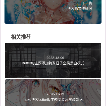
40
    fill: 
#F6EFF64d
下一篇
41
}
博客源文件备份
42
43
.waves-area .parallax>use:nth-child(
4
) {
44
    -webkit-animation-delay: 
-5
s;
45
    animation-delay: 
-5
s;
46
    -webkit-animation-duration: 
20
s;
相关推荐
47
    animation-duration: 
20
s;
48
    fill: 
#F6EFF6
49
}
50
2022-12-06
Butterfly主题添加特殊日子全局黑白模式
2020-11-19
hexo博客butterfly主题安装及魔改笔记