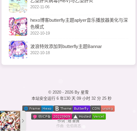
乙型肝炎病毒(HBV)与乙型肝炎
2022-11-06
hexo博客butterfly主题aplyer音乐播放器美化与深
色模式
2022-10-19
波浪特效添加到butterfly主题Bannar
2022-10-18
© 2020 - 2026 By 星雪
本站安全运行 6 年130 天
09 小时 32 分 26 秒
作词 : 畑 亜貴
作曲 : 佐伯高志
ユメノトビラ (梦想之门)
ずっと探し続けた (我们一直在寻找)